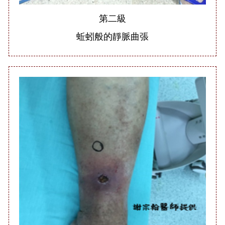
第二級
蚯蚓般的靜脈曲張