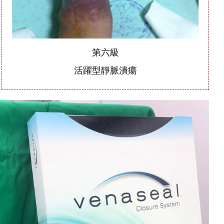
第六級
活躍型靜脈潰瘍