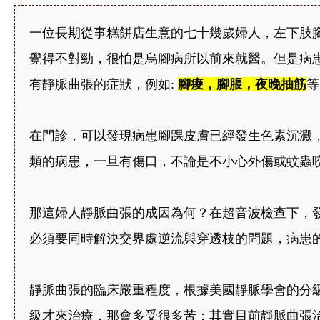
一位長期從事糕餅店生意的七十幾歲婦人，左下肢
覺得不對勁，很怕是烏腳病所以前來就醫。但是病
有靜脈曲張的症狀，例如:
腳痠，腳脹，夜晚抽筋
等
在門診，可以發現病患腳踝皮膚已經發生色素沉澱
類的病患，一旦有傷口，不論是不小心外傷或蚊蟲
那這婦人靜脈曲張的成因為何？在超音波檢查下，
必須要同時解決交界處逆流與穿透枝的問題，病患
靜脈曲張的臨床嚴重程度，根據美國靜脈學會的分
級才來治療，那會多受很多苦；其實目前靜脈曲張