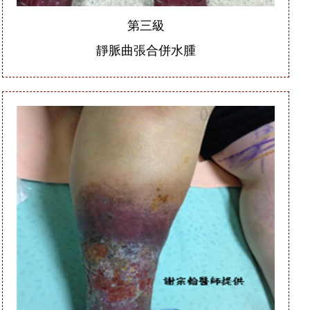
第三級
靜脈曲張合併水腫