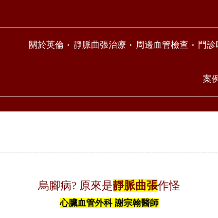
關於英倫
靜脈曲張治療
周邊血管檢查
門診
案
烏腳病? 原來是
靜脈曲張
作怪
心臟血管外科 謝宗翰醫師