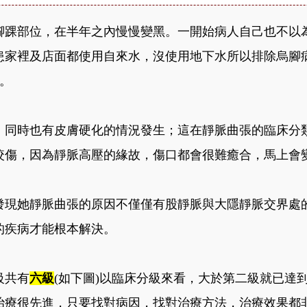
腳踝部位，在半年之內慢慢變黑。一開始病人自己也不以
患家裡及店面都使用自來水，沒使用地下水所以排除烏腳
。
，同時也有皮膚硬化的情況發生；這在靜脈曲張的臨床分
咬傷，因為靜脈高壓的緣故，傷口都會很難癒合，馬上會
發現她靜脈曲張的原因不僅僅有股靜脈與大隱靜脈交界處
的疾病才能根本解決。
級共有
六級
(如下圖)以臨床分級來看，大於第二級就已達
治療很先進，只要找對病因，找對治療方法，治療效果都