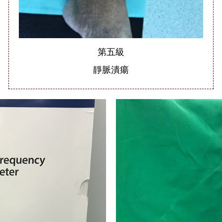
第五級
靜脈潰瘍