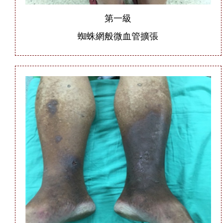
第一級
蜘蛛網般微血管擴張